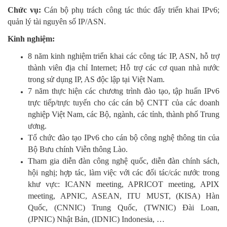
Chức vụ:
Cán bộ phụ trách công tác thúc đẩy triển khai IPv6;
quản lý tài nguyên số IP/ASN.
Kinh nghiệm:
8 năm kinh nghiệm triển khai các công tác IP, ASN, hỗ trợ
thành viên địa chỉ Internet; Hỗ trợ các cơ quan nhà nước
trong sử dụng IP, AS độc lập tại Việt Nam.
7 năm thực hiện các chương trình đào tạo, tập huấn IPv6
trực tiếp/trực tuyến cho các cán bộ CNTT của các doanh
nghiệp Việt Nam, các Bộ, ngành, các tỉnh, thành phố Trung
ương.
Tổ chức đào tạo IPv6 cho cán bộ công nghệ thông tin của
Bộ Bưu chính Viễn thông Lào.
Tham gia diễn đàn công nghệ quốc, diễn đàn chính sách,
hội nghị; hợp tác, làm việc với các đối tác/các nước trong
khư vực: ICANN meeting, APRICOT meeting, APIX
meeting, APNIC, ASEAN, ITU MUST, (KISA) Hàn
Quốc, (CNNIC) Trung Quốc, (TWNIC) Đài Loan,
(JPNIC) Nhật Bản, (IDNIC) Indonesia, …