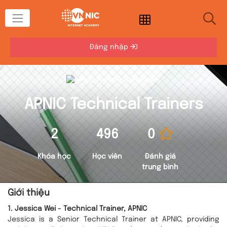
Đăng nhập
APNIC Technical Trainers
2
496
0
Khóa học
Học viên
Đánh giá
trung bình
Giới thiệu
1. Jessica Wei - Technical Trainer, APNIC
Jessica is a Senior Technical Trainer at APNIC, providing