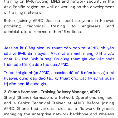
training on IPv6, routing, MPLS and network security in the
Asia Pacific region, as well as working on the development
of training materials.
Before joining APNIC, Jessica spent six years in Huawei,
providing technical training to engineers and
administrators from more than 15 nations.
Jessica là Giảng viên Kỹ thuật cấp cao tại APNIC, chuyên
sâu về IPv6, định tuyến, MPLS và an ninh mạng ở khu vực
châu Á - Thái Bình Dương. Cô cũng tham gia vào việc phát
triển các tài liệu đào tạo của APNIC.
Trước khi gia nhập APNIC, Jesssica đã có 6 năm làm việc tại
Huawei, cung cấp đào tạo kỹ thuật cho các kỹ sư và quản
trị viên hơn 15 quốc gia.
2. Shane Hermoso - Training Delivery Manager, APNIC
Sheryl (Shane) Hermoso is a Network Operations Engineer
and a Senior Technical Trainer at APNIC. Before joining
APNIC, Shane had various roles as a Network Engineer,
managing the enterprise network backbone and wireless