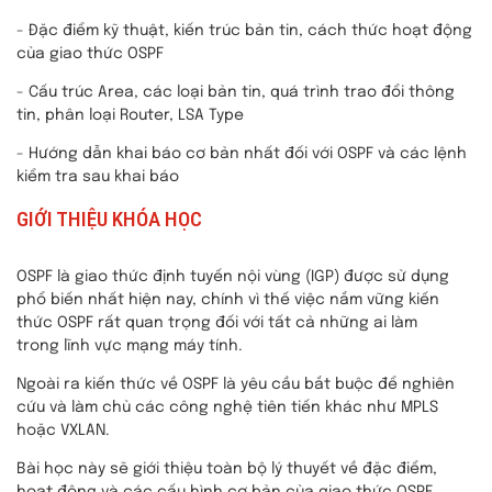
- Đặc điểm kỹ thuật, kiến trúc bản tin, cách thức hoạt động
của giao thức OSPF
- Cấu trúc Area, các loại bản tin, quá trình trao đổi thông
tin, phân loại Router, LSA Type
- Hướng dẫn khai báo cơ bản nhất đối với OSPF và các lệnh
kiểm tra sau khai báo
GIỚI THIỆU KHÓA HỌC
OSPF là giao thức định tuyến nội vùng (IGP) được sử dụng
phổ biến nhất hiện nay, chính vì thế việc nắm vững kiến
thức OSPF rất quan trọng đối với tất cả những ai làm
trong lĩnh vực mạng máy tính.
Ngoài ra kiến thức về OSPF là yêu cầu bắt buộc để nghiên
cứu và làm chủ các công nghệ tiên tiến khác như MPLS
hoặc VXLAN.
Bài học này sẽ giới thiệu toàn bộ lý thuyết về đặc điểm,
hoạt động và các cấu hình cơ bản của giao thức OSPF.